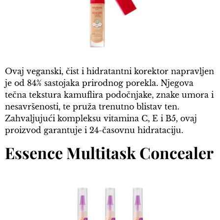
Ovaj veganski, čist i hidratantni korektor napravljen
je od 84% sastojaka prirodnog porekla. Njegova
tečna tekstura kamuflira podočnjake, znake umora i
nesavršenosti, te pruža trenutno blistav ten.
Zahvaljujući kompleksu vitamina C, E i B5, ovaj
proizvod garantuje i 24-časovnu hidrataciju.
Essence Multitask Concealer