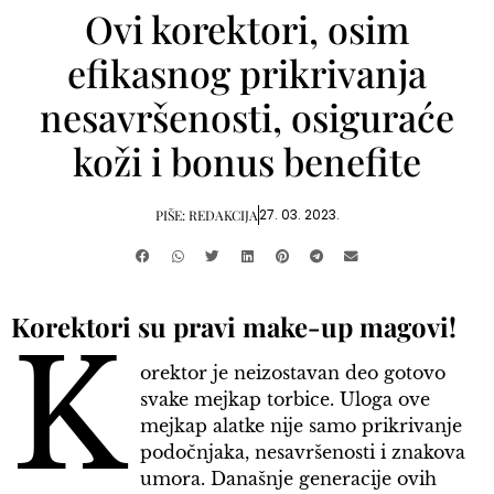
Ovi korektori, osim
efikasnog prikrivanja
nesavršenosti, osiguraće
koži i bonus benefite
27. 03. 2023.
PIŠE:
REDAKCIJA
Korektori su pravi make-up magovi!
K
orektor je neizostavan deo gotovo
svake mejkap torbice. Uloga ove
mejkap alatke nije samo prikrivanje
podočnjaka, nesavršenosti i znakova
umora. Današnje generacije ovih