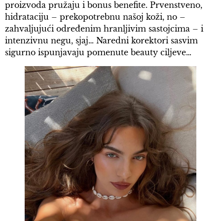
proizvoda pružaju i bonus benefite. Prvenstveno,
hidrataciju – prekopotrebnu našoj koži, no –
zahvaljujući određenim hranljivim sastojcima – i
intenzivnu negu, sjaj… Naredni korektori sasvim
sigurno ispunjavaju pomenute beauty ciljeve…