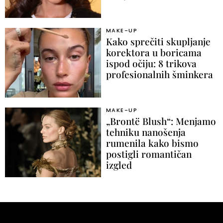
MAKE-UP
Kako sprečiti skupljanje
korektora u boricama
ispod očiju: 8 trikova
profesionalnih šminkera
MAKE-UP
„Brontë Blush“: Menjamo
tehniku nanošenja
rumenila kako bismo
postigli romantičan
izgled