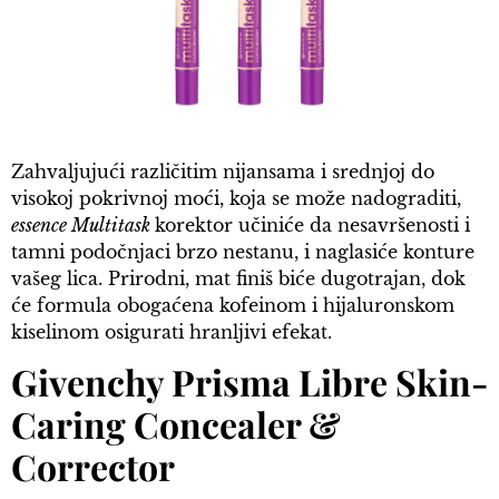
Zahvaljujući različitim nijansama i srednjoj do
visokoj pokrivnoj moći, koja se može nadograditi,
essence Multitask
korektor učiniće da nesavršenosti i
tamni podočnjaci brzo nestanu, i naglasiće konture
vašeg lica. Prirodni, mat finiš biće dugotrajan, dok
će formula obogaćena kofeinom i hijaluronskom
kiselinom osigurati hranljivi efekat.
Givenchy Prisma Libre Skin-
Caring Concealer &
Corrector