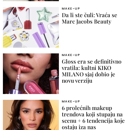
MAKE-UP
Da li ste čuli: Vraća se
Marc Jacobs Beauty
MAKE-UP
Gloss era se definitivno
vratila: kultni KIKO
MILANO sjaj dobio je
novu verziju
MAKE-UP
6 prolećnih makeup
trendova koji stupaju na
scenu + 6 tendencija koje
ostaju iza nas