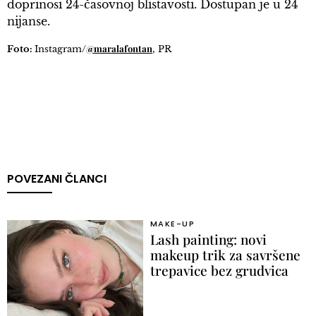
doprinosi 24-časovnoj blistavosti. Dostupan je u 24
nijanse.
@maralafontan
Foto:
Instagram/
, PR
POVEZANI ČLANCI
MAKE-UP
Lash painting: novi
makeup trik za savršene
trepavice bez grudvica