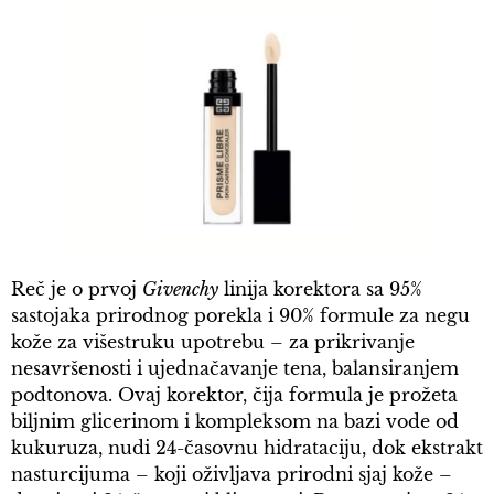
Reč je o prvoj
Givenchy
linija korektora sa 95%
sastojaka prirodnog porekla i 90% formule za negu
kože za višestruku upotrebu – za prikrivanje
nesavršenosti i ujednačavanje tena, balansiranjem
podtonova. Ovaj korektor, čija formula je prožeta
biljnim glicerinom i kompleksom na bazi vode od
kukuruza, nudi 24-časovnu hidrataciju, dok ekstrakt
nasturcijuma – koji oživljava prirodni sjaj kože –