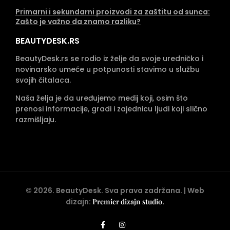
Primarni i sekundarni proizvodi za zaštitu od sunca:
Zašto je važno da znamo razliku?
BEAUTYDESK.RS
BeautyDesk.rs se rodio iz želje da svoje uredničko i
novinarsko umeće u potpunosti stavimo u službu
svojih čitalaca.
Naša želja je da uređujemo medij koji, osim što
prenosi informacije, gradi i zajednicu ljudi koji slično
razmišljaju.
©
2026
. BeautyDesk. Sva prava zadržana. | Web
dizajn:
Premier dizajn studio
.