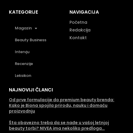
KATEGORIJE
NAVIGACIJA
Početna
Magazin
Redakcija
Kontakt
Beauty Business
Intervju
Recenzije
Leksikon
NAJNOVIJI ČLANCI
Od prve formulacije do premium beauty brenda:
Kako je Biona spojila prirodu, nauku i domaću
proizvodnju
Šta obavezno treba da se nađe u vašoj letnjoj
beauty torbi? NIVEA ima nekoliko predloga…