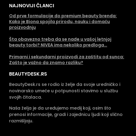
NAJNOVIJI ČLANCI
Od prve formulacije do premium beauty brenda:
Kako je Biona spojila prirodu, nauku i domaću
proizvodnju
Šta obavezno treba da se nađe u vašoj letnjoj
beauty torbi? NIVEA ima nekoliko predloga…
Primarni i sekundarni proizvodi za zaštitu od sunca:
Zašto je važno da znamo razliku?
BEAUTYDESK.RS
BeautyDesk.rs se rodio iz želje da svoje uredničko i
novinarsko umeće u potpunosti stavimo u službu
svojih čitalaca.
Naša želja je da uređujemo medij koji, osim što
prenosi informacije, gradi i zajednicu ljudi koji slično
razmišljaju.