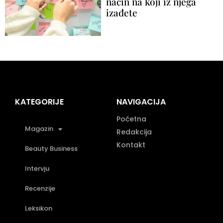
način na koji iz njega
izađete
KATEGORIJE
NAVIGACIJA
Početna
Magazin
Redakcija
Kontakt
Beauty Business
Intervju
Recenzije
Leksikon