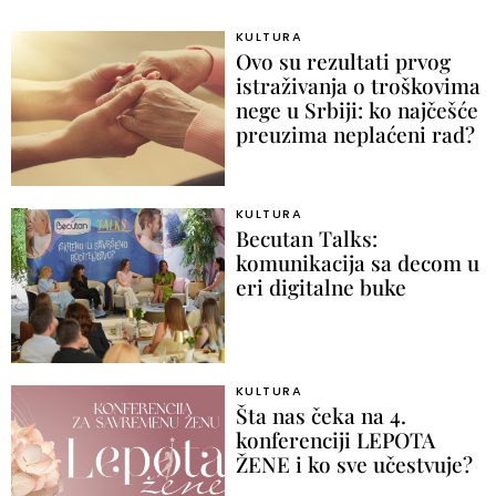
KULTURA
Ovo su rezultati prvog
istraživanja o troškovima
nege u Srbiji: ko najčešće
preuzima neplaćeni rad?
KULTURA
Becutan Talks:
komunikacija sa decom u
eri digitalne buke
KULTURA
Šta nas čeka na 4.
konferenciji LEPOTA
ŽENE i ko sve učestvuje?