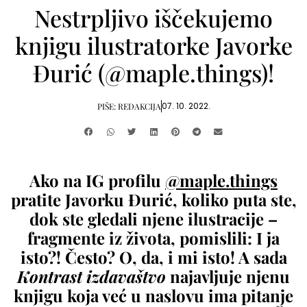
Nestrpljivo iščekujemo
knjigu ilustratorke Javorke
Đurić (@maple.things)!
07. 10. 2022.
PIŠE:
REDAKCIJA
Ako na IG profilu
@maple.things
pratite Javorku Đurić, koliko puta ste,
dok ste gledali njene ilustracije –
fragmente iz života, pomislili: I ja
isto?! Često? O, da, i mi isto! A sada
Kontrast izdavaštvo
najavljuje njenu
knjigu koja već u naslovu ima pitanje