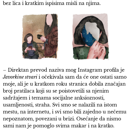
bez lica i kratkim ispisima misli na njima.
– Direktan prevod naziva mog Instagram profila je
Javorkine stvari
i očekivala sam da će one ostati samo
moje, ali je u kratkom roku stranica dobila značajan
broj pratilaca koji su se poistovetili sa njenim
sadržajem i temama socijalne anksioznosti,
usamljenosti, straha. Svi smo se nalazili na istom
mestu, na internetu, i svi smo bili zajedno u nečemu
nepoznatom, povezani u brizi. Osećanje da nismo
sami nam je pomoglo svima makar i na kratko.