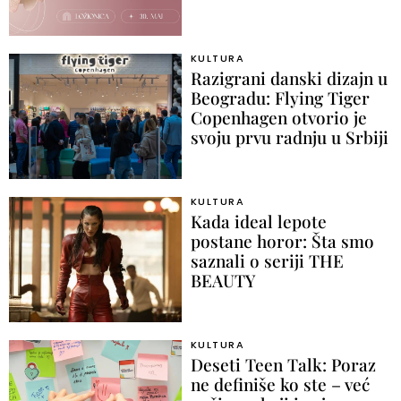
KULTURA
Razigrani danski dizajn u
Beogradu: Flying Tiger
Copenhagen otvorio je
svoju prvu radnju u Srbiji
KULTURA
Kada ideal lepote
postane horor: Šta smo
saznali o seriji THE
BEAUTY
KULTURA
Deseti Teen Talk: Poraz
ne definiše ko ste – već