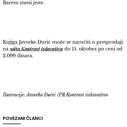
Barem meni jeste.
Knjiga Javorke Đurić može se naručiti u pretprodaji
sajtu
Kontrast izdavaštva
na
do 15. oktobra po ceni od
2.099 dinara.
Ilustracije: Javorka Đurić /PR Kontrast izdavaštvo
POVEZANI ČLANCI