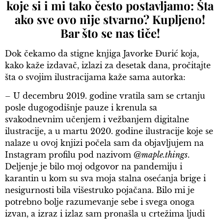
koje si i mi tako često postavljamo: Šta
ako sve ovo nije stvarno? Kupljeno!
Bar što se nas tiče!
Dok čekamo da stigne knjiga Javorke Đurić koja,
kako kaže izdavač, izlazi za desetak dana, pročitajte
šta o svojim ilustracijama kaže sama autorka:
– U decembru 2019. godine vratila sam se crtanju
posle dugogodišnje pauze i krenula sa
svakodnevnim učenjem i vežbanjem digitalne
ilustracije, a u martu 2020. godine ilustracije koje se
nalaze u ovoj knjizi počela sam da objavljujem na
Instagram profilu pod nazivom @
maple.things
.
Deljenje je bilo moj odgovor na pandemiju i
karantin u kom su sva moja stalna osećanja brige i
nesigurnosti bila višestruko pojačana. Bilo mi je
potrebno bolje razumevanje sebe i svega onoga
izvan, a izraz i izlaz sam pronašla u crtežima ljudi