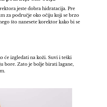
rektora jeste dobra hidratacija. Pre
m za područje oko očiju koji se brzo
nego što nanesete korektor kako bi se
će izgledati na koži. Suvi i teški
ju bore. Zato je bolje birati lagane,
om.