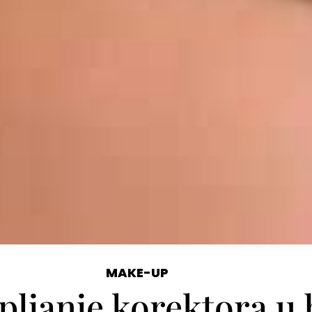
MAKE-UP
upljanje korektora u