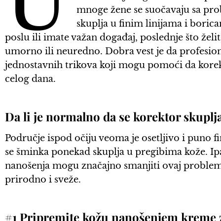
U
mnoge žene se suočavaju sa pr
skuplja u finim linijama i boric
poslu ili imate važan događaj, poslednje što želi
umorno ili neuredno. Dobra vest je da profesio
jednostavnih trikova koji mogu pomoći da korek
celog dana.
Da li je normalno da se korektor skupl
Područje ispod očiju veoma je osetljivo i puno f
se šminka ponekad skuplja u pregibima kože. Ip
nanošenja mogu značajno smanjiti ovaj problem
prirodno i sveže.
#1 Pripremite kožu nanošenjem kreme z