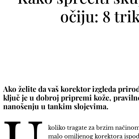
očiju: 8 tr
Ako želite da vaš korektor izgleda prir
ključ je u dobroj pripremi kože, pravi
nanošenju u tankim slojevima.
koliko tragate za brzim načinom 
malo omiljenog korektora ispod