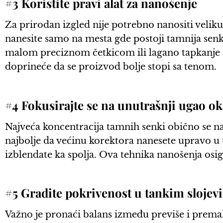
#3 Koristite pravi alat za nanošenje
Za prirodan izgled nije potrebno nanositi velik
nanesite samo na mesta gde postoji tamnija senk
malom preciznom četkicom ili lagano tapkanje
doprineće da se proizvod bolje stopi sa tenom.
#4 Fokusirajte se na unutrašnji ugao ok
Najveća koncentracija tamnih senki obično se na
najbolje da većinu korektora nanesete upravo u
izblendate ka spolja. Ova tehnika nanošenja osigur
#5 Gradite pokrivenost u tankim slojev
Važno je pronaći balans između previše i premalo