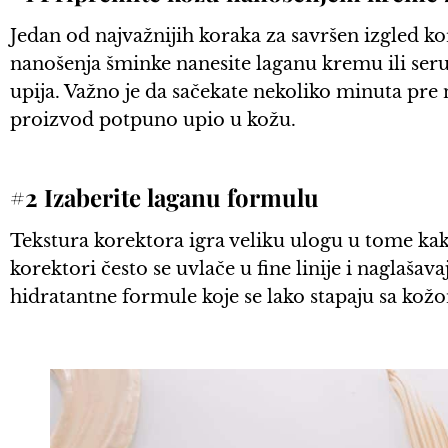
Jedan od najvažnijih koraka za savršen izgled ko
nanošenja šminke nanesite laganu kremu ili seru
upija. Važno je da sačekate nekoliko minuta pre 
proizvod potpuno upio u kožu.
#2 Izaberite laganu formulu
Tekstura korektora igra veliku ulogu u tome kako 
korektori često se uvlače u fine linije i naglašava
hidratantne formule koje se lako stapaju sa kož