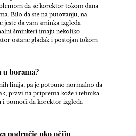
oblemom da se korektor tokom dana
ama. Bilo da ste na putovanju, na
te jeste da vam šminka izgleda
nalni šminkeri imaju nekoliko
tor ostane gladak i postojan tokom
ja u borama?
inih linija, pa je potpuno normalno da
ak, pravilna priprema kože i tehnika
 i pomoći da korektor izgleda
a područje oko očiju