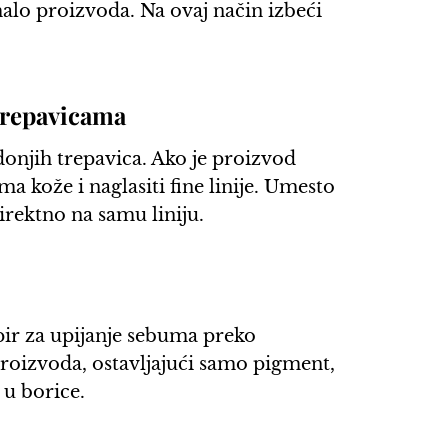
malo proizvoda. Na ovaj način izbeći
trepavicama
donjih trepavica. Ako je proizvod
a kože i naglasiti fine linije. Umesto
direktno na samu liniju.
pir za upijanje sebuma preko
 proizvoda, ostavljajući samo pigment,
 u borice.