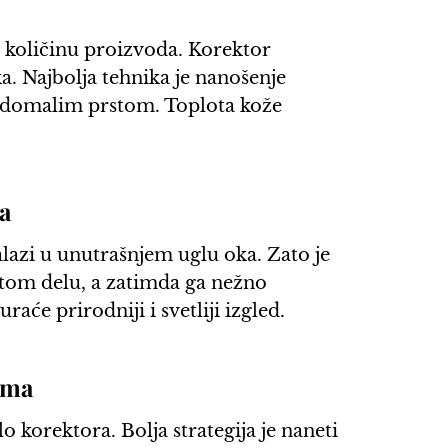
u količinu proizvoda. Korektor
a. Najbolja tehnika je nanošenje
 domalim prstom. Toplota kože
a
lazi u unutrašnjem uglu oka. Zato je
 tom delu, a zatimda ga nežno
aće prirodniji i svetliji izgled.
ima
 korektora. Bolja strategija je naneti