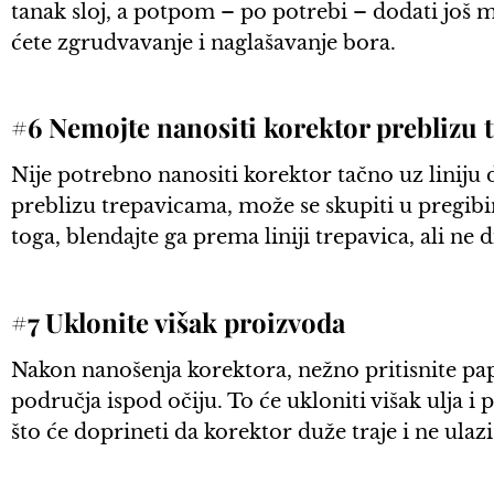
tanak sloj, a potpom – po potrebi – dodati još 
ćete zgrudvavanje i naglašavanje bora.
#6 Nemojte nanositi korektor preblizu 
Nije potrebno nanositi korektor tačno uz liniju 
preblizu trepavicama, može se skupiti u pregibim
toga, blendajte ga prema liniji trepavica, ali ne 
#7 Uklonite višak proizvoda
Nakon nanošenja korektora, nežno pritisnite pa
područja ispod očiju. To će ukloniti višak ulja i
što će doprineti da korektor duže traje i ne ulazi