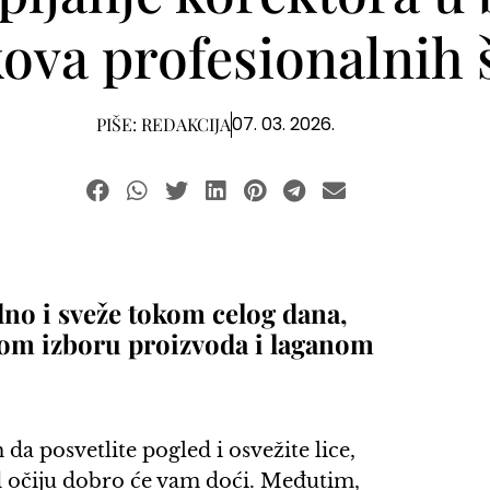
ikova profesionalnih
07. 03. 2026.
PIŠE:
REDAKCIJA
odno i sveže tokom celog dana,
lnom izboru proizvoda i laganom
da posvetlite pogled i osvežite lice,
 očiju dobro će vam doći. Međutim,