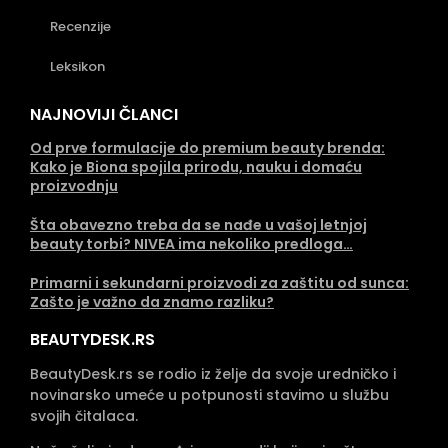
Recenzije
Leksikon
NAJNOVIJI ČLANCI
Od prve formulacije do premium beauty brenda:
Kako je Biona spojila prirodu, nauku i domaću
proizvodnju
Šta obavezno treba da se nađe u vašoj letnjoj
beauty torbi? NIVEA ima nekoliko predloga…
Primarni i sekundarni proizvodi za zaštitu od sunca:
Zašto je važno da znamo razliku?
BEAUTYDESK.RS
BeautyDesk.rs se rodio iz želje da svoje uredničko i
novinarsko umeće u potpunosti stavimo u službu
svojih čitalaca.