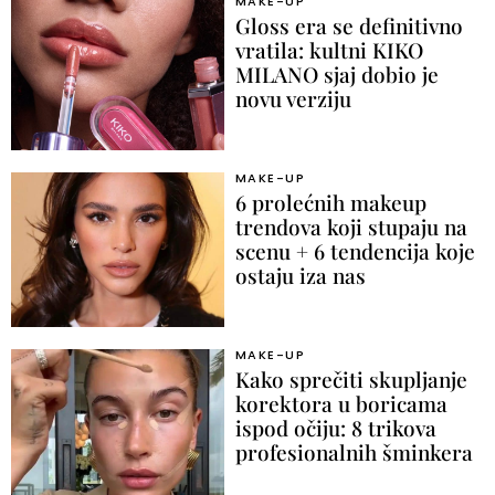
MAKE-UP
Gloss era se definitivno
vratila: kultni KIKO
MILANO sjaj dobio je
novu verziju
MAKE-UP
6 prolećnih makeup
trendova koji stupaju na
scenu + 6 tendencija koje
ostaju iza nas
MAKE-UP
Kako sprečiti skupljanje
korektora u boricama
ispod očiju: 8 trikova
profesionalnih šminkera