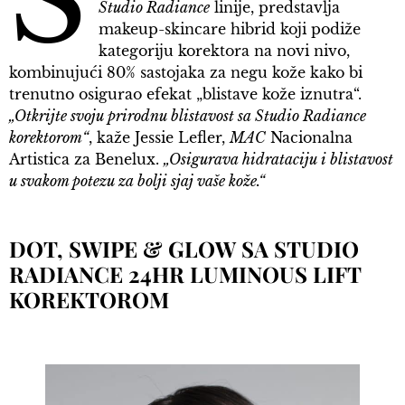
S
Studio Radiance
linije, predstavlja
makeup-skincare hibrid koji podiže
kategoriju korektora na novi nivo,
kombinujući 80% sastojaka za negu kože kako bi
trenutno osigurao efekat „blistave kože iznutra“.
„Otkrijte svoju prirodnu blistavost sa Studio Radiance
korektorom“
, kaže Jessie Lefler,
MAC
Nacionalna
Artistica za Benelux.
„Osigurava hidrataciju i blistavost
u svakom potezu za bolji sjaj vaše kože.“
DOT, SWIPE & GLOW SA STUDIO
RADIANCE 24HR LUMINOUS LIFT
KOREKTOROM