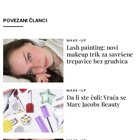
POVEZANI ČLANCI
MAKE-UP
Lash painting: novi
makeup trik za savršene
trepavice bez grudvica
MAKE-UP
Da li ste čuli: Vraća se
Marc Jacobs Beauty