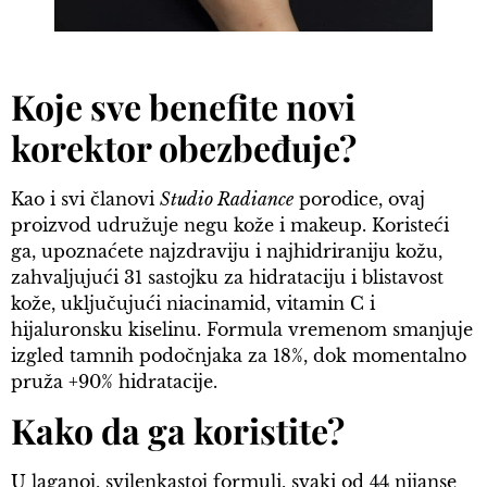
Koje sve benefite novi
korektor obezbeđuje?
Kao i svi članovi
Studio Radiance
porodice, ovaj
proizvod udružuje negu kože i makeup. Koristeći
ga, upoznaćete najzdraviju i najhidriraniju kožu,
zahvaljujući 31 sastojku za hidrataciju i blistavost
kože, uključujući niacinamid, vitamin C i
hijaluronsku kiselinu. Formula vremenom smanjuje
izgled tamnih podočnjaka za 18%, dok momentalno
pruža +90% hidratacije.
Kako da ga koristite?
U laganoj, svilenkastoj formuli, svaki od 44 nijanse