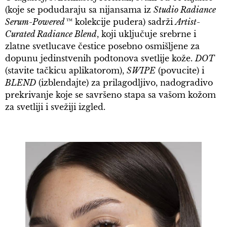
(koje se podudaraju sa nijansama iz
Studio Radiance
Serum-Powered™
kolekcije pudera) sadrži
Artist-
Curated Radiance Blend
, koji uključuje srebrne i
zlatne svetlucave čestice posebno osmišljene za
dopunu jedinstvenih podtonova svetlije kože.
DOT
(stavite tačkicu aplikatorom),
SWIPE
(povucite) i
BLEND
(izblendajte) za prilagodljivo, nadogradivo
prekrivanje koje se savršeno stapa sa vašom kožom
za svetliji i svežiji izgled.