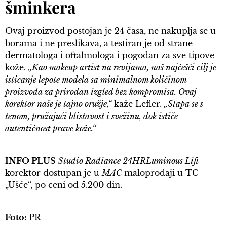
šminkera
Ovaj proizvod postojan je 24 časa, ne nakuplja se u
borama i ne preslikava, a testiran je od strane
dermatologa i oftalmologa i pogodan za sve tipove
kože.
„Kao makeup artist na revijama, naš najčešći cilj je
isticanje lepote modela sa minimalnom količinom
proizvoda za prirodan izgled bez kompromisa. Ovaj
korektor naše je tajno oružje,“
kaže Lefler.
„Stapa se s
tenom, pružajući blistavost i svežinu, dok ističe
autentičnost prave kože.“
INFO PLUS
Studio Radiance 24HRLuminous Lift
korektor dostupan je u
MAC
maloprodaji u TC
„Ušće“, po ceni od 5.200 din.
Foto:
PR