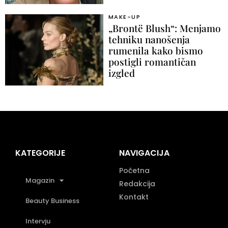
MAKE-UP
„Brontë Blush“: Menjamo
tehniku nanošenja
rumenila kako bismo
postigli romantičan
izgled
KATEGORIJE
NAVIGACIJA
Početna
Magazin
Redakcija
Kontakt
Beauty Business
Intervju