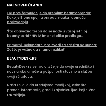
NAJNOVIJI ČLANCI
Od prve formulacije do premium beauty brenda:
Kako je Biona spojila prirodu, nauku i domaću
proizvodnju
Šta obavezno treba da se nađe u vašoj letnjoj
beauty torbi? NIVEA ima nekoliko predloga…
Primarni i sekundarni proizvodi za zaštitu od sunca:
Zašto je važno da znamo razliku?
BEAUTYDESK.RS
BeautyDesk.rs se rodio iz želje da svoje uredničko i
novinarsko umeće u potpunosti stavimo u službu
svojih čitalaca.
Naša želja je da uređujemo medij koji, osim što
prenosi informacije, gradi i zajednicu ljudi koji slično
razmišljaju.