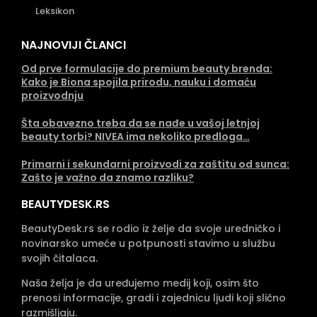
Leksikon
NAJNOVIJI ČLANCI
Od prve formulacije do premium beauty brenda:
Kako je Biona spojila prirodu, nauku i domaću
proizvodnju
Šta obavezno treba da se nađe u vašoj letnjoj
beauty torbi? NIVEA ima nekoliko predloga…
Primarni i sekundarni proizvodi za zaštitu od sunca:
Zašto je važno da znamo razliku?
BEAUTYDESK.RS
BeautyDesk.rs se rodio iz želje da svoje uredničko i
novinarsko umeće u potpunosti stavimo u službu
svojih čitalaca.
Naša želja je da uređujemo medij koji, osim što
prenosi informacije, gradi i zajednicu ljudi koji slično
razmišljaju.