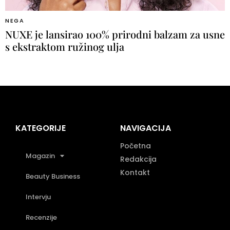
NEGA
NUXE je lansirao 100% prirodni balzam za usne
s ekstraktom ružinog ulja
KATEGORIJE
NAVIGACIJA
Početna
Magazin
Redakcija
Kontakt
Beauty Business
Intervju
Recenzije