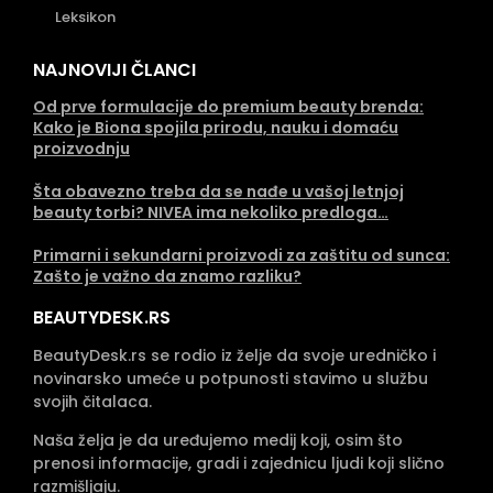
Leksikon
NAJNOVIJI ČLANCI
Od prve formulacije do premium beauty brenda:
Kako je Biona spojila prirodu, nauku i domaću
proizvodnju
Šta obavezno treba da se nađe u vašoj letnjoj
beauty torbi? NIVEA ima nekoliko predloga…
Primarni i sekundarni proizvodi za zaštitu od sunca:
Zašto je važno da znamo razliku?
BEAUTYDESK.RS
BeautyDesk.rs se rodio iz želje da svoje uredničko i
novinarsko umeće u potpunosti stavimo u službu
svojih čitalaca.
Naša želja je da uređujemo medij koji, osim što
prenosi informacije, gradi i zajednicu ljudi koji slično
razmišljaju.