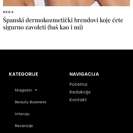
NEGA
Španski dermokozmetički brendovi koje ćete
sigurno zavoleti (baš kao i mi)
KATEGORIJE
NAVIGACIJA
Početna
Magazin
Redakcija
Kontakt
Beauty Business
Intervju
Recenzije