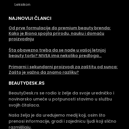
Leksikon
NAJNOVIJI ČLANCI
Od prve formulacije do premium beauty brenda:
Kako je Biona spojila prirodu, nauku i domaću
proizvodnju
Šta obavezno treba da se nađe u vašoj letnjoj
beauty torbi? NIVEA ima nekoliko predloga…
Primarni i sekundarni proizvodi za zaštitu od sunca:
Zašto je važno da znamo razliku?
BEAUTYDESK.RS
BeautyDesk.rs se rodio iz želje da svoje uredničko i
novinarsko umeće u potpunosti stavimo u službu
svojih čitalaca.
Naša želja je da uređujemo medij koji, osim što
prenosi informacije, gradi i zajednicu ljudi koji slično
razmišljaju.